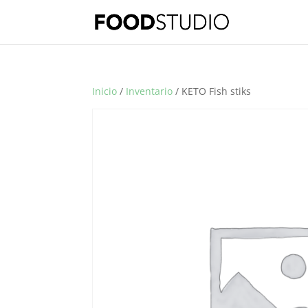
Inicio
/
Inventario
/ KETO Fish stiks