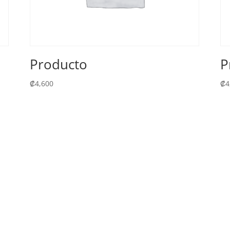
n
Producto
P
₡
4,600
₡
4