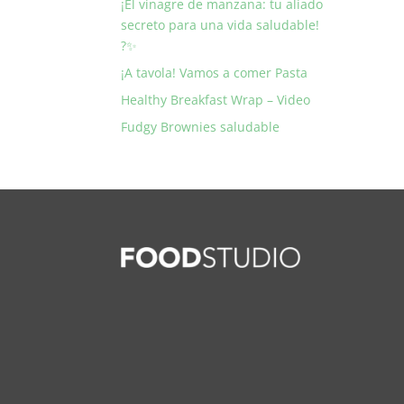
¡El vinagre de manzana: tu aliado
secreto para una vida saludable!
?✨
¡A tavola! Vamos a comer Pasta
Healthy Breakfast Wrap – Video
Fudgy Brownies saludable