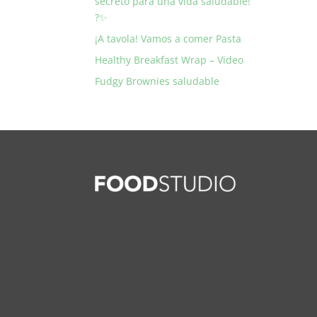
secreto para una vida saludable!
?✨
¡A tavola! Vamos a comer Pasta
Healthy Breakfast Wrap – Video
Fudgy Brownies saludable