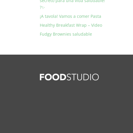
secreto para una vida saludable!
?✨
¡A tavola! Vamos a comer Pasta
Healthy Breakfast Wrap – Video
Fudgy Brownies saludable