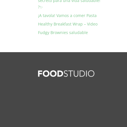
secreto para una vida saludable!
?✨
¡A tavola! Vamos a comer Pasta
Healthy Breakfast Wrap – Video
Fudgy Brownies saludable