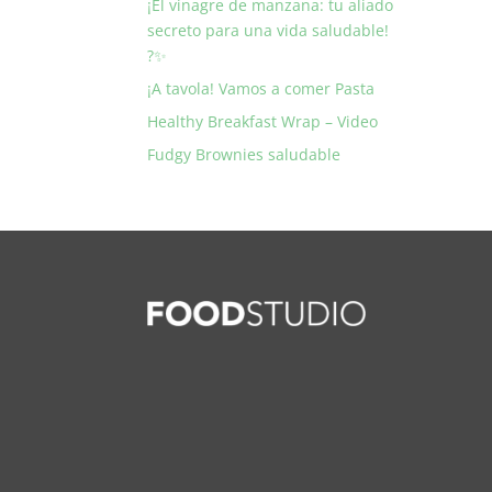
¡El vinagre de manzana: tu aliado
secreto para una vida saludable!
?✨
¡A tavola! Vamos a comer Pasta
Healthy Breakfast Wrap – Video
Fudgy Brownies saludable