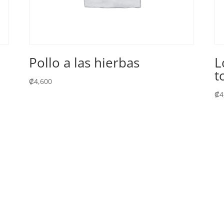
Pollo a las hierbas
L
t
₡
4,600
₡
4