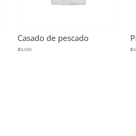
n
Casado de pescado
P
₡
4,600
₡
4