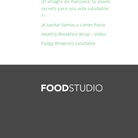
¡El vinagre de manzana: tu aliado
secreto para una vida saludable!
?✨
¡A tavola! Vamos a comer Pasta
Healthy Breakfast Wrap – Video
Fudgy Brownies saludable