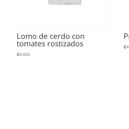
n
Lomo de cerdo con
P
tomates rostizados
₡
4
₡
4,600