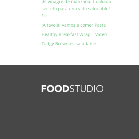
¡El vinagre de manzana: tu aliado
secreto para una vida saludable!
?✨
¡A tavola! Vamos a comer Pasta
Healthy Breakfast Wrap – Video
Fudgy Brownies saludable