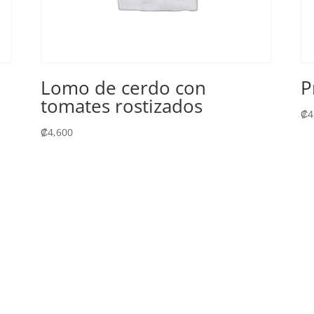
Lomo de cerdo con
P
tomates rostizados
₡
4
₡
4,600