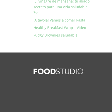
¡El vinagre de manzana: tu aliado
secreto para una vida saludable!
?✨
¡A tavola! Vamos a comer Pasta
Healthy Breakfast Wrap – Video
Fudgy Brownies saludable