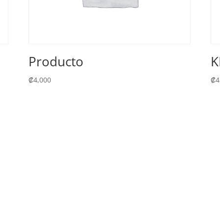
Producto
K
₡
4,000
₡
4