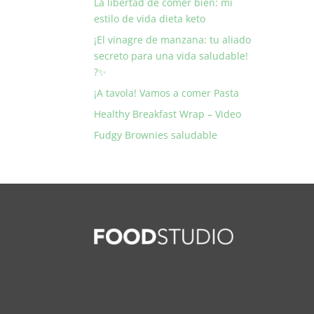
La libertad de comer bien: mi
estilo de vida dieta keto
¡El vinagre de manzana: tu aliado
secreto para una vida saludable!
?✨
¡A tavola! Vamos a comer Pasta
Healthy Breakfast Wrap – Video
Fudgy Brownies saludable