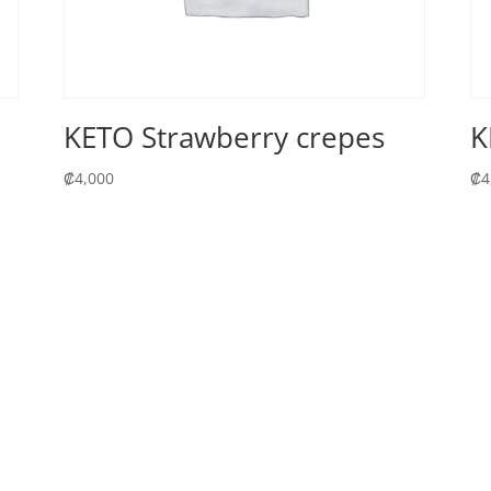
KETO Strawberry crepes
K
₡
4,000
₡
4