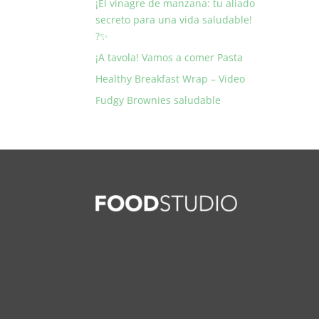
¡El vinagre de manzana: tu aliado
secreto para una vida saludable!
?✨
¡A tavola! Vamos a comer Pasta
Healthy Breakfast Wrap – Video
Fudgy Brownies saludable