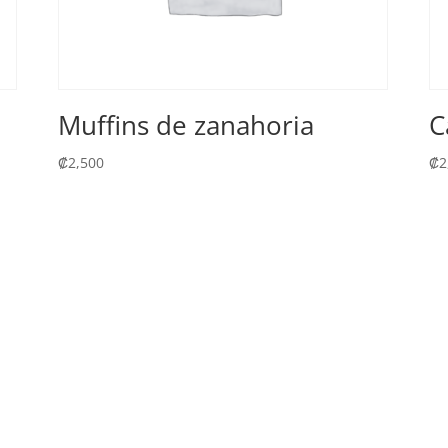
Muffins de zanahoria
C
₡
2,500
₡
2