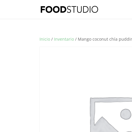
Inicio
/
Inventario
/ Mango coconut chía puddi