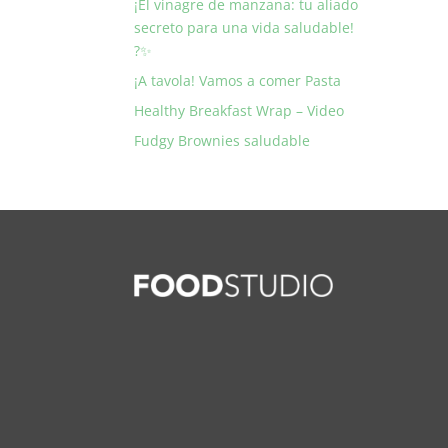
¡El vinagre de manzana: tu aliado
secreto para una vida saludable!
?✨
¡A tavola! Vamos a comer Pasta
Healthy Breakfast Wrap – Video
Fudgy Brownies saludable