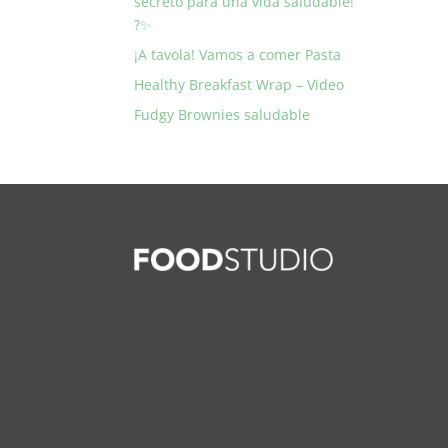
secreto para una vida saludable!
?✨
¡A tavola! Vamos a comer Pasta
Healthy Breakfast Wrap – Video
Fudgy Brownies saludable