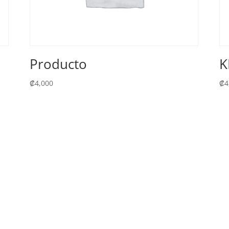
Producto
K
₡
4,000
₡
4