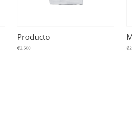
Producto
M
₡
2,500
₡
2