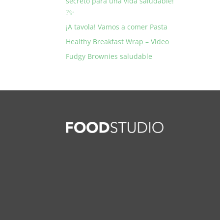
secreto para una vida saludable!
?✨
¡A tavola! Vamos a comer Pasta
Healthy Breakfast Wrap – Video
Fudgy Brownies saludable