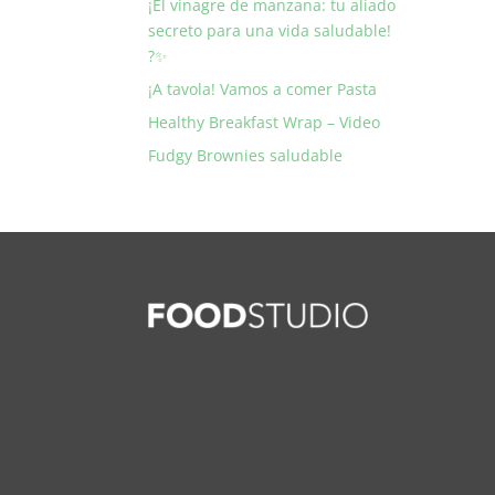
¡El vinagre de manzana: tu aliado
secreto para una vida saludable!
?✨
¡A tavola! Vamos a comer Pasta
Healthy Breakfast Wrap – Video
Fudgy Brownies saludable