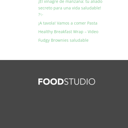
¡El vinagre de manzana: tu aliado
secreto para una vida saludable!
?✨
¡A tavola! Vamos a comer Pasta
Healthy Breakfast Wrap – Video
Fudgy Brownies saludable