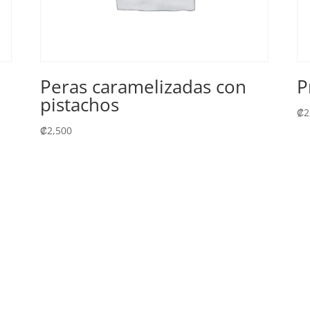
Peras caramelizadas con
P
pistachos
₡
2
₡
2,500