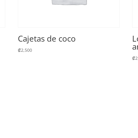
Cajetas de coco
L
a
₡
2,500
₡
2