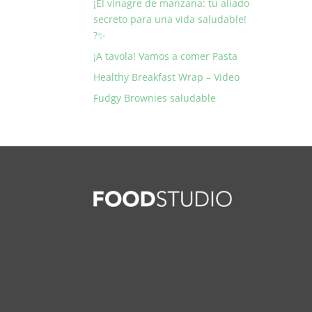
¡El vinagre de manzana: tu aliado
secreto para una vida saludable!
?✨
¡A tavola! Vamos a comer Pasta
Healthy Breakfast Wrap – Video
Fudgy Brownies saludable