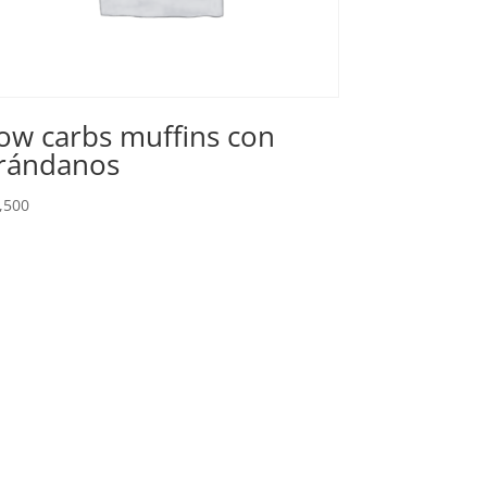
ow carbs muffins con
rándanos
,500