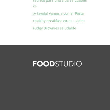
secreto para una vida saludable!
?✨
¡A tavola! Vamos a comer Pasta
Healthy Breakfast Wrap – Video
Fudgy Brownies saludable