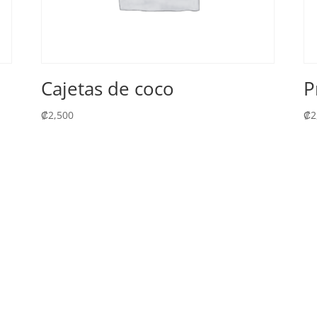
Cajetas de coco
P
₡
2,500
₡
2