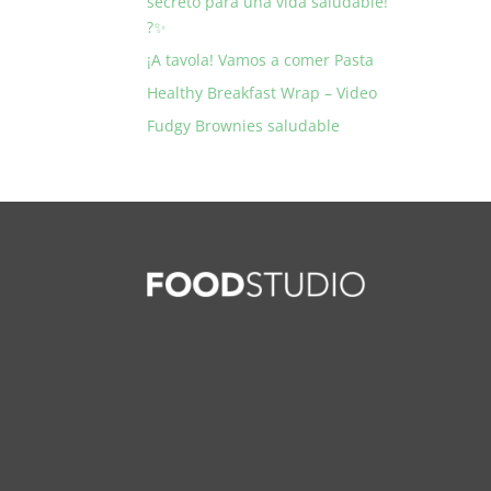
secreto para una vida saludable!
?✨
¡A tavola! Vamos a comer Pasta
Healthy Breakfast Wrap – Video
Fudgy Brownies saludable