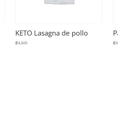
KETO Lasagna de pollo
P
₡
4,600
₡
4