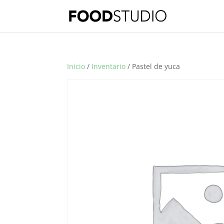
Inicio
/
Inventario
/ Pastel de yuca