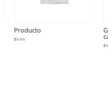
Producto
G
c
₡
4,600
₡
4