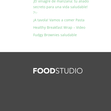
¡El vinagre de manzana: tu aliado
secreto para una vida saludable!
?✨
¡A tavola! Vamos a comer Pasta
Healthy Breakfast Wrap – Video
Fudgy Brownies saludable