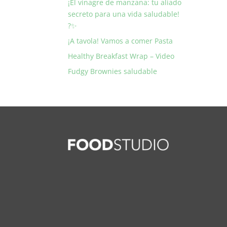
¡El vinagre de manzana: tu aliado
secreto para una vida saludable!
?✨
¡A tavola! Vamos a comer Pasta
Healthy Breakfast Wrap – Video
Fudgy Brownies saludable