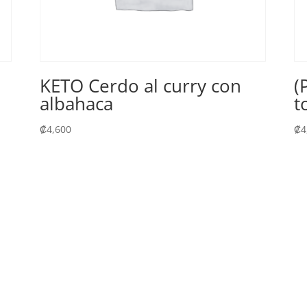
KETO Cerdo al curry con
(
albahaca
t
₡
4,600
₡
4