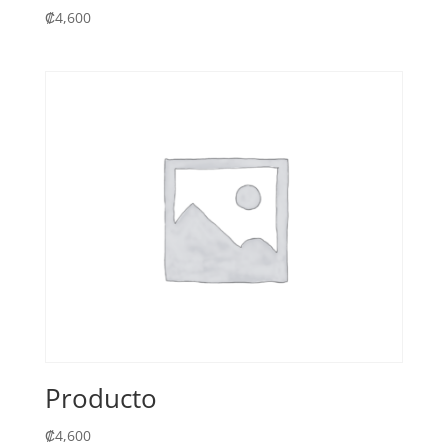
₡
4,600
Producto
₡
4,600