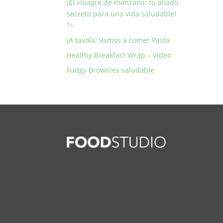
¡El vinagre de manzana: tu aliado
secreto para una vida saludable!
?✨
¡A tavola! Vamos a comer Pasta
Healthy Breakfast Wrap – Video
Fudgy Brownies saludable