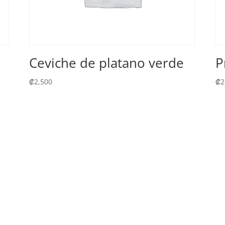
Ceviche de platano verde
P
₡
2,500
₡
2