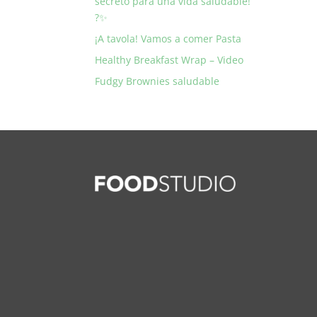
secreto para una vida saludable!
?✨
¡A tavola! Vamos a comer Pasta
Healthy Breakfast Wrap – Video
Fudgy Brownies saludable