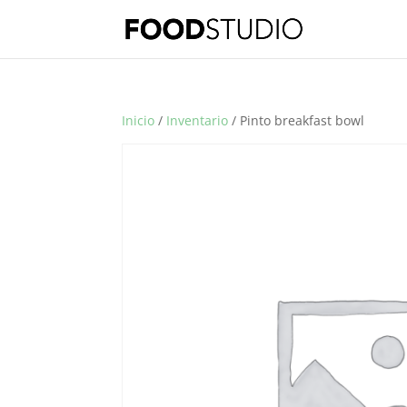
Inicio
/
Inventario
/ Pinto breakfast bowl