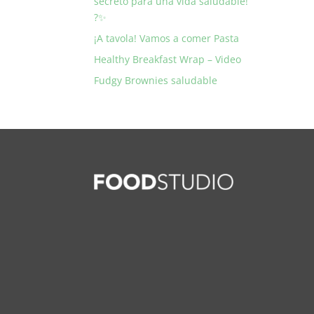
secreto para una vida saludable!
?✨
¡A tavola! Vamos a comer Pasta
Healthy Breakfast Wrap – Video
Fudgy Brownies saludable