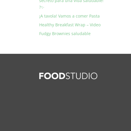
secreto para una vida saludable!
?✨
¡A tavola! Vamos a comer Pasta
Healthy Breakfast Wrap – Video
Fudgy Brownies saludable