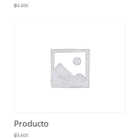
₡
4,600
Producto
₡
4,600