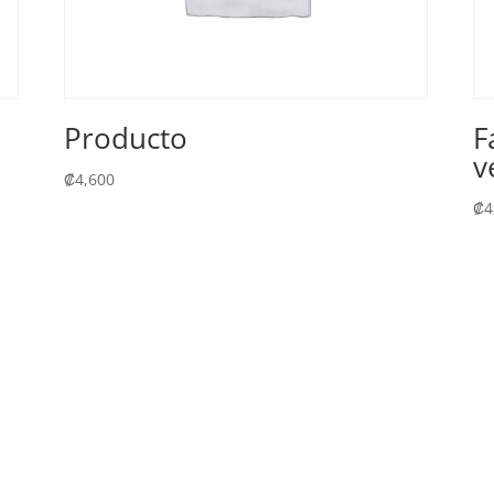
Producto
F
v
₡
4,600
₡
4