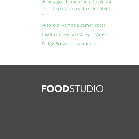
¡El vinagre de manzana: tu aliado
secreto para una vida saludable!
?✨
¡A tavola! Vamos a comer Pasta
Healthy Breakfast Wrap – Video
Fudgy Brownies saludable