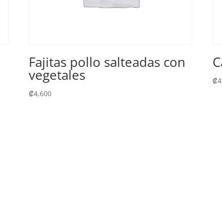
Fajitas pollo salteadas con
C
vegetales
₡
4
₡
4,600