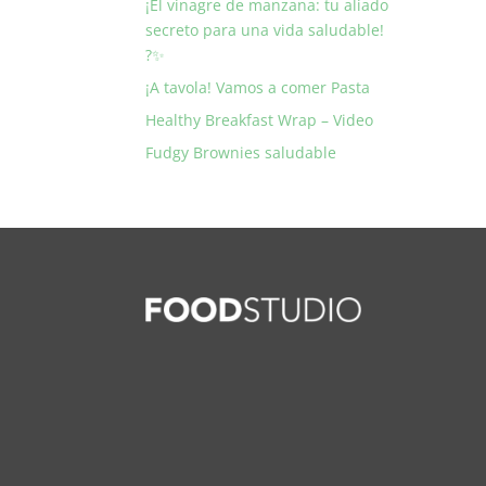
¡El vinagre de manzana: tu aliado
secreto para una vida saludable!
?✨
¡A tavola! Vamos a comer Pasta
Healthy Breakfast Wrap – Video
Fudgy Brownies saludable