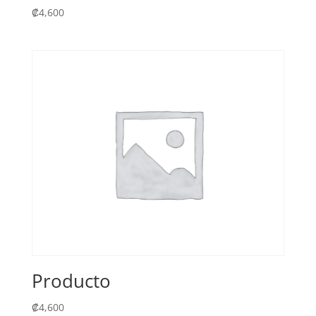
₡
4,600
Producto
₡
4,600