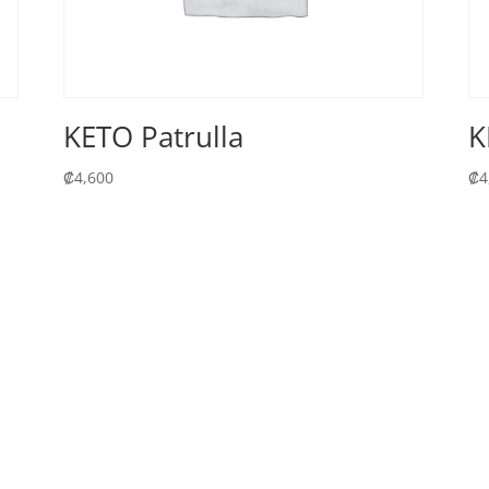
KETO Patrulla
K
₡
4,600
₡
4