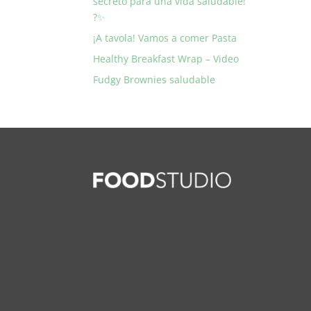
secreto para una vida saludable!
?✨
¡A tavola! Vamos a comer Pasta
Healthy Breakfast Wrap – Video
Fudgy Brownies saludable