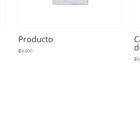
Producto
C
d
₡
4,600
₡
4