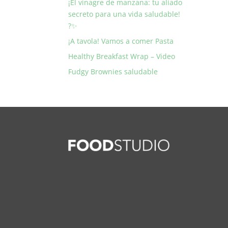
¡El vinagre de manzana: tu aliado
secreto para una vida saludable!
?✨
¡A tavola! Vamos a comer Pasta
Healthy Breakfast Wrap – Video
Fudgy Brownies saludable